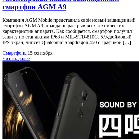
смартфон AGM A9
Компания AGM Mobile представила свой новый защищенный
смартфон AGM A9, правда не раскрыв всех технических
характеристик аппарата. Как сообщается, смартфон получил
защиту по стандратам IP68 и MIL-STD-810G, 5,9-дюймовый
IPS-экран, чипсет Qualcomm Snapdragon 450 с графикой […]
Смартфоны
15 сентября
Читать далее