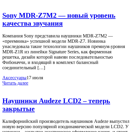
Sony MDR-Z7M2 — новый уровень
качества звучания
Компания Sony представила наушники MDR-Z7M2 —
«преемника» успешной модели MDR-Z7. Новинка
унаследовала такие технологии наушников премиум-уровня
MDR-Z1R из линейки Signature Series, как фирменная
решетка, дизайн которой навеян последовательностью
Фибоначчи, и входящий в комплект балансный
соединительный […]
Аксессуары
17 июля
Читать далее
Наушники Audeze LCD2 – теперь
закрытые
Калифорнийский производитель наушников Audeze выпустил
новую версию популярной изодинамической модели LCD2. У
новинки – закрытое акустическое оформление чашек, и стоит