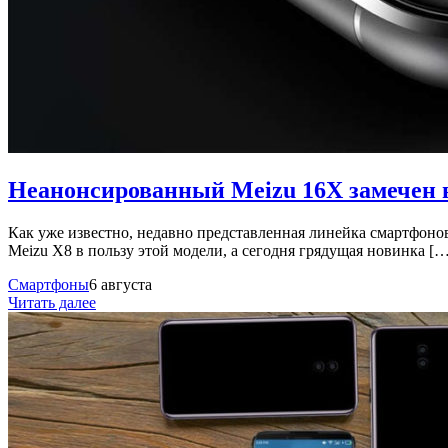
Неанонсированный Meizu 16X замечен 
Как уже известно, недавно представленная линейка смартфонов
Meizu X8 в пользу этой модели, а сегодня грядущая новинка […
Смартфоны
6 августа
Читать далее