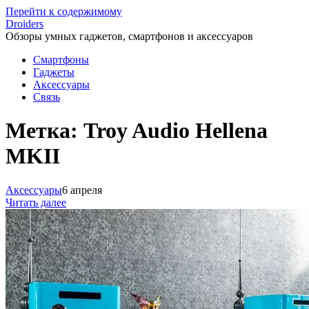
Перейти к содержимому
Droiders
Обзоры умных гаджетов, смартфонов и аксессуаров
Смартфоны
Гаджеты
Аксессуары
Связь
Метка:
Troy Audio Hellena
MKII
Аксессуары
6 апреля
Читать далее