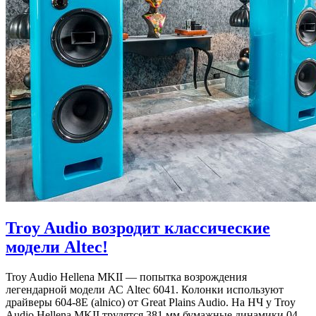
Troy Audio возродит классические
модели Altec!
Troy Audio Hellena MKII — попытка возрождения
легендарной модели АС Altec 6041. Колонки используют
драйверы 604-8E (alnico) от Great Plains Audio. На НЧ у Troy
Audio Hellena MKII трудятся 381 мм бумажные динамики 04-