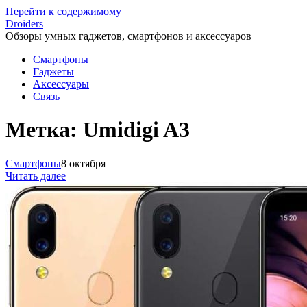
Перейти к содержимому
Droiders
Обзоры умных гаджетов, смартфонов и аксессуаров
Смартфоны
Гаджеты
Аксессуары
Связь
Метка:
Umidigi A3
Смартфоны
8 октября
Читать далее