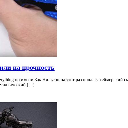
рили на прочность
erything по имени Зак Нильсон на этот раз попался геймерский с
еталлический […]