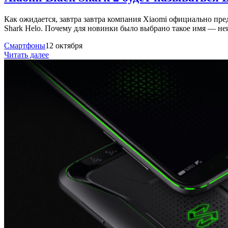
Как ожидается, завтра завтра компания Xiaomi официально пре
Shark Helo. Почему для новинки было выбрано такое имя — не
Смартфоны
12 октября
Читать далее