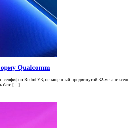
форму Qualcomm
лен селфифон Redmi Y3, оснащенный продвинутой 32-мегапиксель
ь базе […]