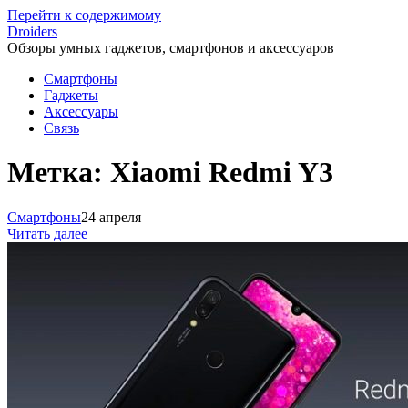
Перейти к содержимому
Droiders
Обзоры умных гаджетов, смартфонов и аксессуаров
Смартфоны
Гаджеты
Аксессуары
Связь
Метка:
Xiaomi Redmi Y3
Смартфоны
24 апреля
Читать далее