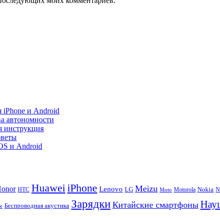
ля последующих моих комментариев.
 iPhone и Android
ва автономности
я инструкция
оветы
iOS и Android
Huawei
iPhone
Meizu
onor
Lenovo
LG
Nokia
N
HTC
Moto
Motorola
Зарядки
Нау
Китайские смартфоны
Беспроводная акустика
te