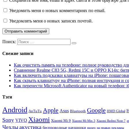
Сохранить моё имя, email и адрес сайта в этом браузере д
Уведомить меня о новых комментариях по email.
Уведомлять меня о новых записях почтой.
Поиск:
Свежие записи
Как очистить память на телефоне: полное руководство для
Сравнение Realme C83 5G, Redmi 15C и OPPO K14x: бит
Как включить подсказки клавиатуры на iPhone: пошагова
Как скрыть клавиатуру на iPhone: полная инструкция и с
Как перенести Microsoft Authenticator на новый телефон: 
Тэги
Android
Apple
Google
H
Asus
AnTuTu
Bluetooth
HMD Global
Xiaomi
Sony
VIVO
Xiaomi Mi 9
Xiaomi Mi Mix 3
Xiaomi Redmi Note 7
z
Чехлы
акустика
беспроводные наушники
видео
на правах рекламы