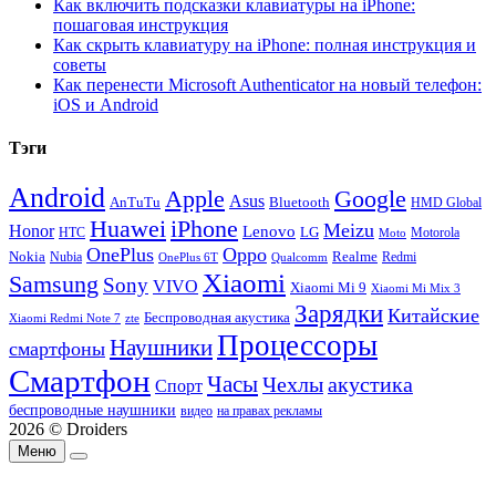
Как включить подсказки клавиатуры на iPhone:
пошаговая инструкция
Как скрыть клавиатуру на iPhone: полная инструкция и
советы
Как перенести Microsoft Authenticator на новый телефон:
iOS и Android
Тэги
Android
Apple
Google
Asus
AnTuTu
Bluetooth
HMD Global
Huawei
iPhone
Meizu
Honor
Lenovo
LG
HTC
Moto
Motorola
OnePlus
Oppo
Nokia
Nubia
Realme
Redmi
Qualcomm
OnePlus 6T
Xiaomi
Samsung
Sony
VIVO
Xiaomi Mi 9
Xiaomi Mi Mix 3
Зарядки
Китайские
Беспроводная акустика
Xiaomi Redmi Note 7
zte
Процессоры
Наушники
смартфоны
Смартфон
Часы
Чехлы
акустика
Спорт
беспроводные наушники
видео
на правах рекламы
2026 © Droiders
Меню