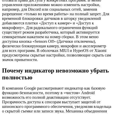
отозвать права доступа у конкретных программ. В меню
управления приложениями можно изменить настройки,
например, для Discord или социальных сетей, заменив
разрешение «только во время работы» на полный запрет. Для
временной блокировки датчиков в шторку уведомлений
добавляются плитки «Доступ к камере» и «Доступ к
микрофону». Для радикального ограничения функций
существует режим разработчика, который активируется
семикратным нажатием на номер сборки. В этом меню
доступна кнопка «Sensors Off» (Датчики отключены),
физически блокирующая камеру, микрофон и акселерометр
для всех программ. В оболочках MIUI и HyperOS от Xiaomi
предусмотрены скрытые настройки, позволяющие скрыть сам
значок приватности.
Почему индикатор невозможно убрать
полностью
В компании Google рассматривают индикатор как базовую
функцию безопасности, поэтому в «чистом» Android
возможность его полной деактивации отсутствует.
Прозрачность доступа к сенсорам выступает защитой от
шпионского программного обеспечения, уведомляя владельца
о скрытой съемке или записи звука. Механика объединения