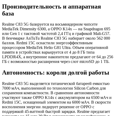
Производительность и аппаратная
база
Realme C83 5G базируется на восьмиядерном чипсете
MediaTek Dimensity 6300, а OPPO K14x — на Snapdragon 695
или Gen 1 с тактовой частотой 2,4 ГГц и графикой Mali-G57.
В бенчмарке AnTuTu Realme C83 5G набирает около 562 000
баллов. Redmi 15C оснастили энергоэффективным
процессором MediaTek Helio G81 Ultra. Объем оперативной
памяти в устройствах варьируется от 4 до 8 ГБ типа
LPDDR4X, а внутренние накопители предлагают от 64 до 256
ГБ с возможностью расширения через слот microSD до 1 ТБ.
Автономность: короли долгой работы
Realme C83 5G выделяется титанической батареей емкостью
7000 мАч, выполненной по технологии Silicon Carbon для
сохранения компактности. В сравнении автономности
участвуют также OPPO K14x с аккумулятором на 6500 мАч и
Redmi 15C, оснащенный элементом на 6000 мАч. В скорости
восполнения энергии лидирует решение от OPPO с
поддержкой 45-ваттной быстрой зарядки. Realme предлагает