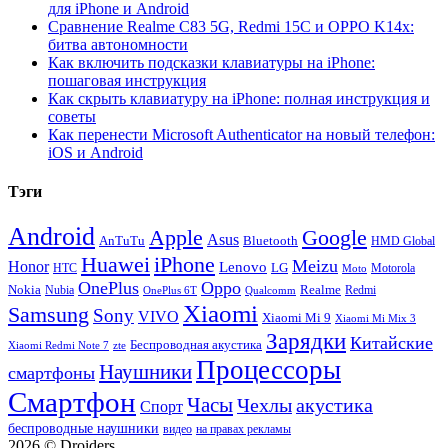
для iPhone и Android
Сравнение Realme C83 5G, Redmi 15C и OPPO K14x:
битва автономности
Как включить подсказки клавиатуры на iPhone:
пошаговая инструкция
Как скрыть клавиатуру на iPhone: полная инструкция и
советы
Как перенести Microsoft Authenticator на новый телефон:
iOS и Android
Тэги
Android
Apple
Google
Asus
AnTuTu
Bluetooth
HMD Global
Huawei
iPhone
Meizu
Honor
Lenovo
LG
HTC
Moto
Motorola
OnePlus
Oppo
Nokia
Nubia
Realme
Redmi
Qualcomm
OnePlus 6T
Xiaomi
Samsung
Sony
VIVO
Xiaomi Mi 9
Xiaomi Mi Mix 3
Зарядки
Китайские
Беспроводная акустика
Xiaomi Redmi Note 7
zte
Процессоры
Наушники
смартфоны
Смартфон
Часы
Чехлы
акустика
Спорт
беспроводные наушники
видео
на правах рекламы
2026 © Droiders