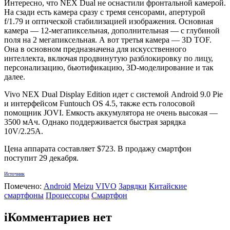
Интересно, что NEX Dual не оснастили фронтальной камерой.
На сзади есть камера сразу с тремя сенсорами, апертурой
f/1.79 и оптической стабилизацией изображения. Основная
камера — 12-мегапиксельная, дополнительная — с глубиной
поля на 2 мегапиксельная. А вот третья камера — 3D TOF.
Она в основном предназначена для искусственного
интеллекта, включая продвинутую разблокировку по лицу,
персонализацию, бьютификацию, 3D-моделирование и так
далее.
Vivo NEX Dual Display Edition идет с системой Android 9.0 Pie
и интерфейсом Funtouch OS 4.5, также есть голосовой
помощник JOVI. Емкость аккумулятора не очень высокая —
3500 мАч. Однако поддерживается быстрая зарядка
10V/2.25A.
Цена аппарата составляет $723. В продажу смартфон
поступит 29 декабря.
Источник
Помечено:
Android
Meizu
VIVO
Зарядки
Китайские
смартфоны
Процессоры
Смартфон
i
Комментариев нет