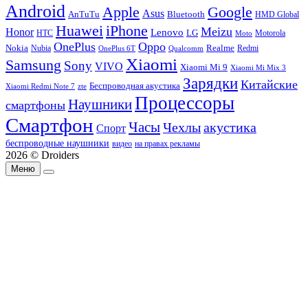
Android
Apple
Google
Asus
AnTuTu
Bluetooth
HMD Global
Huawei
iPhone
Meizu
Honor
Lenovo
LG
HTC
Moto
Motorola
OnePlus
Oppo
Nokia
Nubia
Realme
Redmi
Qualcomm
OnePlus 6T
Xiaomi
Samsung
Sony
VIVO
Xiaomi Mi 9
Xiaomi Mi Mix 3
Зарядки
Китайские
Беспроводная акустика
Xiaomi Redmi Note 7
zte
Процессоры
Наушники
смартфоны
Смартфон
Часы
Чехлы
акустика
Спорт
беспроводные наушники
видео
на правах рекламы
2026 © Droiders
Меню