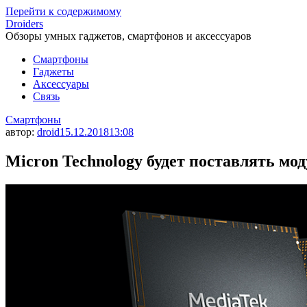
Перейти к содержимому
Droiders
Обзоры умных гаджетов, смартфонов и аксессуаров
Смартфоны
Гаджеты
Аксессуары
Связь
Смартфоны
автор:
droid
15.12.2018
13:08
Micron Technology будет поставлять мо