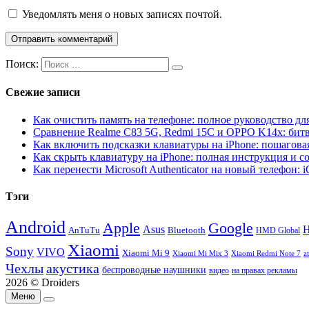
Уведомлять меня о новых записях почтой.
Поиск:
Свежие записи
Как очистить память на телефоне: полное руководство для
Сравнение Realme C83 5G, Redmi 15C и OPPO K14x: бит
Как включить подсказки клавиатуры на iPhone: пошагова
Как скрыть клавиатуру на iPhone: полная инструкция и с
Как перенести Microsoft Authenticator на новый телефон: 
Тэги
Android
Apple
Google
H
Asus
AnTuTu
Bluetooth
HMD Global
Xiaomi
Sony
VIVO
Xiaomi Mi 9
Xiaomi Mi Mix 3
Xiaomi Redmi Note 7
z
Чехлы
акустика
беспроводные наушники
видео
на правах рекламы
2026 © Droiders
Меню