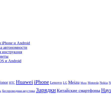
 iPhone и Android
ва автономности
я инструкция
оветы
iOS и Android
Huawei
iPhone
Meizu
onor
Lenovo
LG
Nokia
N
HTC
Moto
Motorola
Зарядки
Нау
Китайские смартфоны
Беспроводная акустика
te