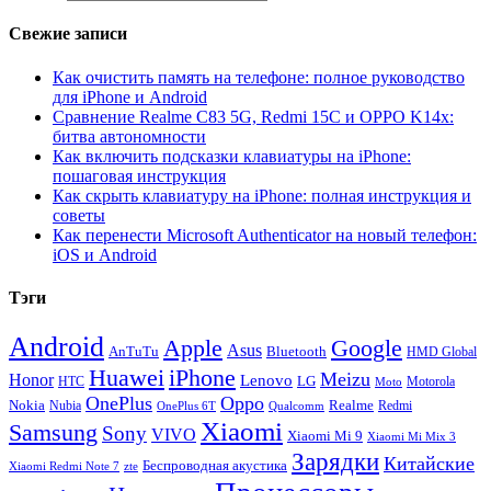
Свежие записи
Как очистить память на телефоне: полное руководство
для iPhone и Android
Сравнение Realme C83 5G, Redmi 15C и OPPO K14x:
битва автономности
Как включить подсказки клавиатуры на iPhone:
пошаговая инструкция
Как скрыть клавиатуру на iPhone: полная инструкция и
советы
Как перенести Microsoft Authenticator на новый телефон:
iOS и Android
Тэги
Android
Apple
Google
Asus
AnTuTu
Bluetooth
HMD Global
Huawei
iPhone
Meizu
Honor
Lenovo
LG
HTC
Moto
Motorola
OnePlus
Oppo
Nokia
Nubia
Realme
Redmi
Qualcomm
OnePlus 6T
Xiaomi
Samsung
Sony
VIVO
Xiaomi Mi 9
Xiaomi Mi Mix 3
Зарядки
Китайские
Беспроводная акустика
Xiaomi Redmi Note 7
zte