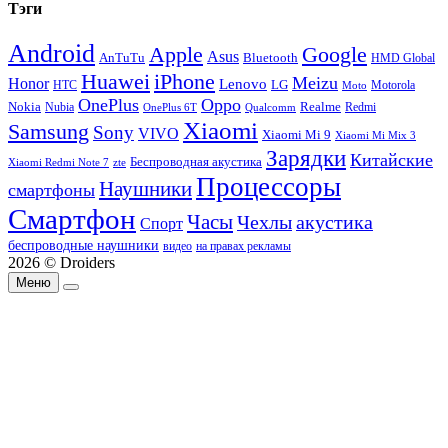
Тэги
Android
Apple
Google
Asus
AnTuTu
Bluetooth
HMD Global
Huawei
iPhone
Meizu
Honor
Lenovo
LG
HTC
Moto
Motorola
OnePlus
Oppo
Nokia
Nubia
Realme
Redmi
Qualcomm
OnePlus 6T
Xiaomi
Samsung
Sony
VIVO
Xiaomi Mi 9
Xiaomi Mi Mix 3
Зарядки
Китайские
Беспроводная акустика
Xiaomi Redmi Note 7
zte
Процессоры
Наушники
смартфоны
Смартфон
Часы
Чехлы
акустика
Спорт
беспроводные наушники
видео
на правах рекламы
2026 © Droiders
Меню