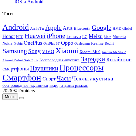
iOS и Android
Тэги
Android
Apple
Google
Asus
AnTuTu
Bluetooth
HMD Global
Huawei
iPhone
Meizu
Honor
Lenovo
LG
HTC
Moto
Motorola
OnePlus
Oppo
Nokia
Nubia
Realme
Redmi
Qualcomm
OnePlus 6T
Xiaomi
Samsung
Sony
VIVO
Xiaomi Mi 9
Xiaomi Mi Mix 3
Зарядки
Китайские
Беспроводная акустика
Xiaomi Redmi Note 7
zte
Процессоры
Наушники
смартфоны
Смартфон
Часы
Чехлы
акустика
Спорт
беспроводные наушники
видео
на правах рекламы
2026 © Droiders
Меню