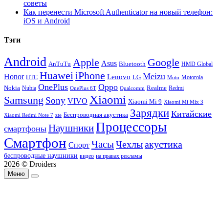
советы
Как перенести Microsoft Authenticator на новый телефон:
iOS и Android
Тэги
Android
Apple
Google
Asus
AnTuTu
Bluetooth
HMD Global
Huawei
iPhone
Meizu
Honor
Lenovo
LG
HTC
Moto
Motorola
OnePlus
Oppo
Nokia
Nubia
Realme
Redmi
Qualcomm
OnePlus 6T
Xiaomi
Samsung
Sony
VIVO
Xiaomi Mi 9
Xiaomi Mi Mix 3
Зарядки
Китайские
Беспроводная акустика
Xiaomi Redmi Note 7
zte
Процессоры
Наушники
смартфоны
Смартфон
Часы
Чехлы
акустика
Спорт
беспроводные наушники
видео
на правах рекламы
2026 © Droiders
Меню