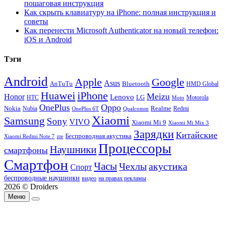
пошаговая инструкция
Как скрыть клавиатуру на iPhone: полная инструкция и
советы
Как перенести Microsoft Authenticator на новый телефон:
iOS и Android
Тэги
Android
Apple
Google
Asus
AnTuTu
Bluetooth
HMD Global
Huawei
iPhone
Meizu
Honor
Lenovo
LG
HTC
Moto
Motorola
OnePlus
Oppo
Nokia
Nubia
Realme
Redmi
Qualcomm
OnePlus 6T
Xiaomi
Samsung
Sony
VIVO
Xiaomi Mi 9
Xiaomi Mi Mix 3
Зарядки
Китайские
Беспроводная акустика
Xiaomi Redmi Note 7
zte
Процессоры
Наушники
смартфоны
Смартфон
Часы
Чехлы
акустика
Спорт
беспроводные наушники
видео
на правах рекламы
2026 © Droiders
Меню