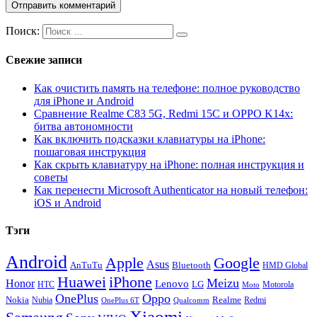
Поиск:
Свежие записи
Как очистить память на телефоне: полное руководство
для iPhone и Android
Сравнение Realme C83 5G, Redmi 15C и OPPO K14x:
битва автономности
Как включить подсказки клавиатуры на iPhone:
пошаговая инструкция
Как скрыть клавиатуру на iPhone: полная инструкция и
советы
Как перенести Microsoft Authenticator на новый телефон:
iOS и Android
Тэги
Android
Apple
Google
Asus
AnTuTu
Bluetooth
HMD Global
Huawei
iPhone
Meizu
Honor
Lenovo
LG
HTC
Moto
Motorola
OnePlus
Oppo
Nokia
Nubia
Realme
Redmi
Qualcomm
OnePlus 6T
Xiaomi