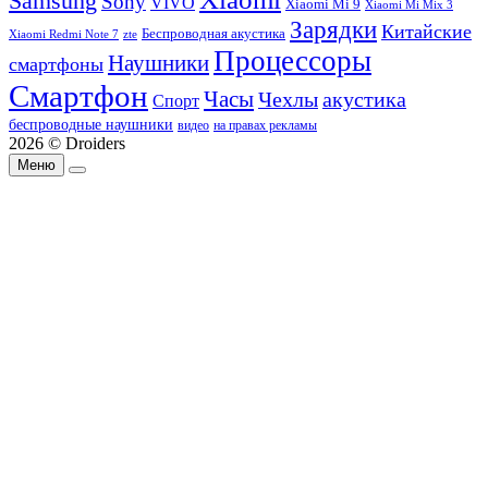
Samsung
Sony
VIVO
Xiaomi Mi 9
Xiaomi Mi Mix 3
Зарядки
Китайские
Беспроводная акустика
Xiaomi Redmi Note 7
zte
Процессоры
Наушники
смартфоны
Смартфон
Часы
Чехлы
акустика
Спорт
беспроводные наушники
видео
на правах рекламы
2026 © Droiders
Меню