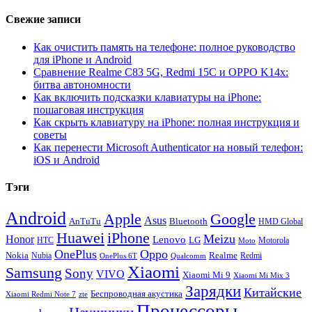
Свежие записи
Как очистить память на телефоне: полное руководство
для iPhone и Android
Сравнение Realme C83 5G, Redmi 15C и OPPO K14x:
битва автономности
Как включить подсказки клавиатуры на iPhone:
пошаговая инструкция
Как скрыть клавиатуру на iPhone: полная инструкция и
советы
Как перенести Microsoft Authenticator на новый телефон:
iOS и Android
Тэги
Android
Apple
Google
Asus
AnTuTu
Bluetooth
HMD Global
Huawei
iPhone
Meizu
Honor
Lenovo
LG
HTC
Moto
Motorola
OnePlus
Oppo
Nokia
Nubia
Realme
Redmi
Qualcomm
OnePlus 6T
Xiaomi
Samsung
Sony
VIVO
Xiaomi Mi 9
Xiaomi Mi Mix 3
Зарядки
Китайские
Беспроводная акустика
Xiaomi Redmi Note 7
zte
Процессоры