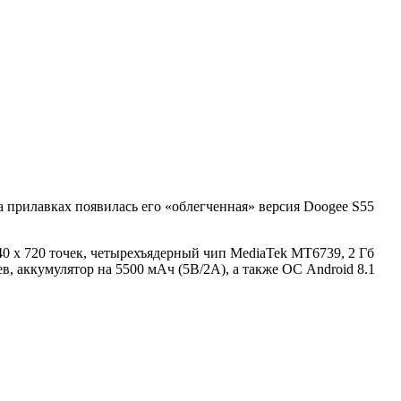
 прилавках появилась его «облегченная» версия Doogee S55
0 х 720 точек, четырехъядерный чип MediaTek MT6739, 2 Гб
, аккумулятор на 5500 мАч (5В/2А), а также ОС Android 8.1