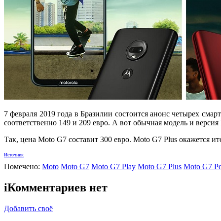
7 февраля 2019 года в Бразилии состоится анонс четырех смар
соответственно 149 и 209 евро. А вот обычная модель и версия
Так, цена Moto G7 составит 300 евро. Moto G7 Plus окажется и
Источник
Помечено:
Moto
Moto G7
Moto G7 Play
Moto G7 Plus
Moto G7 P
i
Комментариев нет
Добавить своё