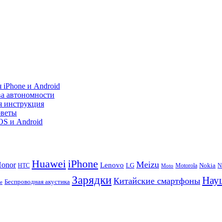
 iPhone и Android
ва автономности
я инструкция
оветы
iOS и Android
Huawei
iPhone
Meizu
onor
Lenovo
LG
Nokia
N
HTC
Moto
Motorola
Зарядки
Нау
Китайские смартфоны
Беспроводная акустика
te