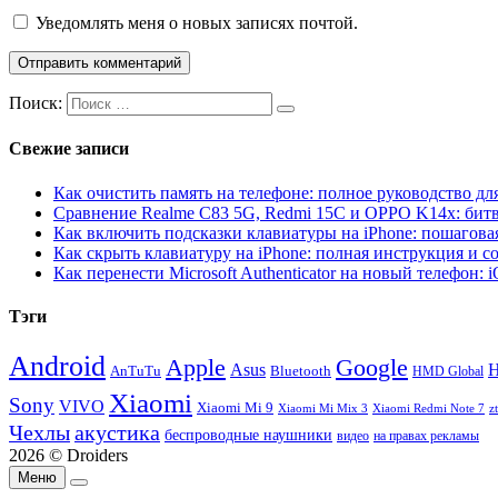
Уведомлять меня о новых записях почтой.
Поиск:
Свежие записи
Как очистить память на телефоне: полное руководство для
Сравнение Realme C83 5G, Redmi 15C и OPPO K14x: бит
Как включить подсказки клавиатуры на iPhone: пошагова
Как скрыть клавиатуру на iPhone: полная инструкция и с
Как перенести Microsoft Authenticator на новый телефон: 
Тэги
Android
Apple
Google
H
Asus
AnTuTu
Bluetooth
HMD Global
Xiaomi
Sony
VIVO
Xiaomi Mi 9
Xiaomi Mi Mix 3
Xiaomi Redmi Note 7
z
Чехлы
акустика
беспроводные наушники
видео
на правах рекламы
2026 © Droiders
Меню