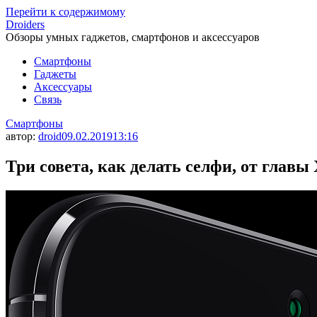
Перейти к содержимому
Droiders
Обзоры умных гаджетов, смартфонов и аксессуаров
Смартфоны
Гаджеты
Аксессуары
Связь
Смартфоны
автор:
droid
09.02.2019
13:16
Три совета, как делать селфи, от главы