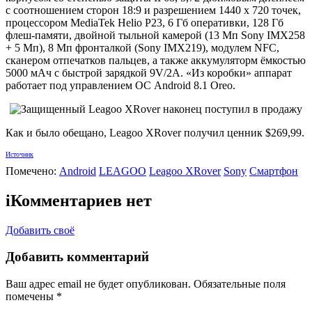
с соотношением сторон 18:9 и разрешением 1440 х 720 точек,
процессором MediaTek Helio P23, 6 Гб оперативки, 128 Гб
флеш-памяти, двойной тыльной камерой (13 Мп Sony IMX258
+ 5 Мп), 8 Мп фронталкой (Sony IMX219), модулем NFC,
сканером отпечатков пальцев, а также аккумуляторм ёмкостью
5000 мАч с быстрой зарядкой 9V/2A. «Из коробки» аппарат
работает под управлением ОС Android 8.1 Oreo.
Как и было обещано, Leagoo XRover получил ценник $269,99.
Источник
Помечено:
Android
LEAGOO
Leagoo XRover
Sony
Смартфон
i
Комментариев нет
Добавить своё
Добавить комментарий
Ваш адрес email не будет опубликован.
Обязательные поля
помечены
*