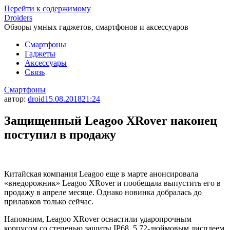
Перейти к содержимому
Droiders
Обзоры умных гаджетов, смартфонов и аксессуаров
Смартфоны
Гаджеты
Аксессуары
Связь
Смартфоны
автор:
droid
15.08.2018
21:24
Защищенный Leagoo XRover наконец
поступил в продажу
Китайская компания Leagoo еще в марте анонсировала
«внедорожник» Leagoo XRover и пообещала выпустить его в
продажу в апреле месяце. Однако новинка добралась до
прилавков только сейчас.
Напомним, Leagoo XRover оснастили ударопрочным
корпусом со степенью защиты IP68, 5,72-дюймовым дисплеем