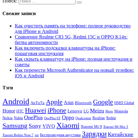
Поиск:
Свежие записи
Как очистить память на телефоне: полное руководство
для iPhone и Android
Сравнение Realme C83 5G, Redmi 15C и OPPO K14x:
битва автономности
Как включить подсказки клавиатуры на iPhone:
пошаговая инструкция
Как скрыть клавиатуру на iPhone: полная инструкция и
советы
Как перенести Microsoft Authenticator на новый телефон:
iOS и Android
Тэги
Android
Apple
Google
Asus
AnTuTu
Bluetooth
HMD Global
Huawei
iPhone
Meizu
Honor
Lenovo
LG
HTC
Moto
Motorola
OnePlus
Oppo
Nokia
Nubia
Realme
Redmi
Qualcomm
OnePlus 6T
Xiaomi
Samsung
Sony
VIVO
Xiaomi Mi 9
Xiaomi Mi Mix 3
Зарядки
Китайские
Беспроводная акустика
Xiaomi Redmi Note 7
zte