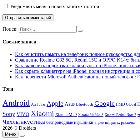
Уведомлять меня о новых записях почтой.
Поиск:
Свежие записи
Как очистить память на телефоне: полное руководство для
Сравнение Realme C83 5G, Redmi 15C и OPPO K14x: бит
Как включить подсказки клавиатуры на iPhone: пошагова
Как скрыть клавиатуру на iPhone: полная инструкция и с
Как перенести Microsoft Authenticator на новый телефон: 
Тэги
Android
Apple
Google
H
Asus
AnTuTu
Bluetooth
HMD Global
Xiaomi
Sony
VIVO
Xiaomi Mi 9
Xiaomi Mi Mix 3
Xiaomi Redmi Note 7
z
Чехлы
акустика
беспроводные наушники
видео
на правах рекламы
2026 © Droiders
Меню