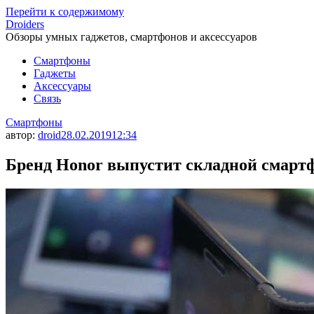
Перейти к содержимому
Droiders
Обзоры умных гаджетов, смартфонов и аксессуаров
Смартфоны
Гаджеты
Аксессуары
Связь
Смартфоны
автор:
droid
28.02.2019
12:34
Бренд Honor выпустит складной смартф