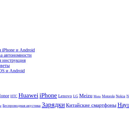
 iPhone и Android
ва автономности
я инструкция
оветы
iOS и Android
Huawei
iPhone
Meizu
onor
Lenovo
LG
Nokia
N
HTC
Moto
Motorola
Зарядки
Нау
Китайские смартфоны
Беспроводная акустика
te