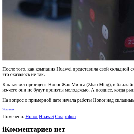
После того, как компания Huawei представила свой складной с
это оказалось не так.
Как заявил президент Honor Жао Минга (Zhao Ming), в ближайш
из-чего они не будут приняты молодежью. А позднее, когда рын
На вопрос о примерной дате начала работы Honor над складным
Источник
Помечено:
Honor
Huawei
Смартфон
i
Комментариев нет