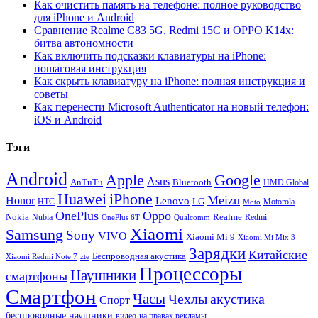
Как очистить память на телефоне: полное руководство
для iPhone и Android
Сравнение Realme C83 5G, Redmi 15C и OPPO K14x:
битва автономности
Как включить подсказки клавиатуры на iPhone:
пошаговая инструкция
Как скрыть клавиатуру на iPhone: полная инструкция и
советы
Как перенести Microsoft Authenticator на новый телефон:
iOS и Android
Тэги
Android
Apple
Google
Asus
AnTuTu
Bluetooth
HMD Global
Huawei
iPhone
Meizu
Honor
Lenovo
LG
HTC
Moto
Motorola
OnePlus
Oppo
Nokia
Nubia
Realme
Redmi
Qualcomm
OnePlus 6T
Xiaomi
Samsung
Sony
VIVO
Xiaomi Mi 9
Xiaomi Mi Mix 3
Зарядки
Китайские
Беспроводная акустика
Xiaomi Redmi Note 7
zte
Процессоры
Наушники
смартфоны
Смартфон
Часы
Чехлы
акустика
Спорт
беспроводные наушники
видео
на правах рекламы