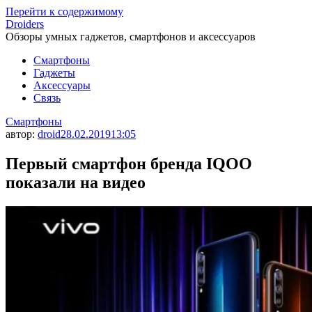
Перейти к содержимому
Droiders
Обзоры умных гаджетов, смартфонов и аксессуаров
Смартфоны
Гаджеты
Аксессуары
Связь
Смартфоны
автор:
droid
28.02.2019
13:05
Первый смартфон бренда IQOO
показали на видео