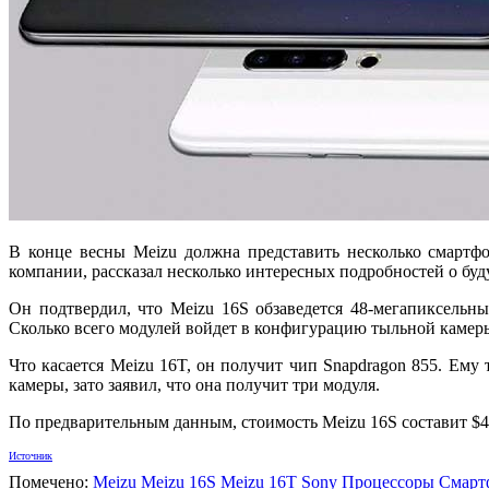
В конце весны Meizu должна представить несколько смартфо
компании, рассказал несколько интересных подробностей о бу
Он подтвердил, что Meizu 16S обзаведется 48-мегапиксельн
Сколько всего модулей войдет в конфигурацию тыльной камер
Что касается Meizu 16T, он получит чип Snapdragon 855. Ему
камеры, зато заявил, что она получит три модуля.
По предварительным данным, стоимость Meizu 16S составит $49
Источник
Помечено:
Meizu
Meizu 16S
Meizu 16T
Sony
Процессоры
Смарт