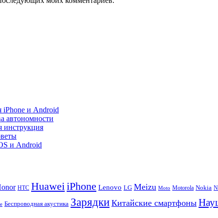
ля последующих моих комментариев.
 iPhone и Android
ва автономности
я инструкция
оветы
iOS и Android
Huawei
iPhone
Meizu
onor
Lenovo
LG
Nokia
N
HTC
Moto
Motorola
Зарядки
Нау
Китайские смартфоны
Беспроводная акустика
te