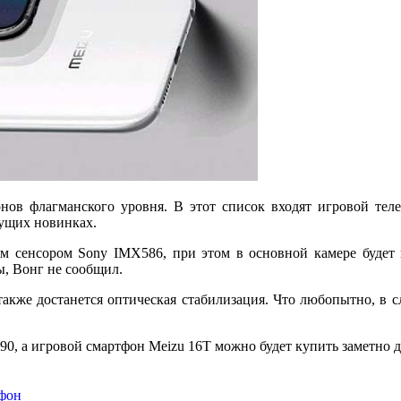
нов флагманского уровня. В этот список входят игровой тел
дущих новинках.
ым сенсором Sony IMX586, при этом в основной камере будет 
ы, Вонг не сообщил.
 также достанется оптическая стабилизация. Что любопытно, в
0, а игровой смартфон Meizu 16T можно будет купить заметно де
фон