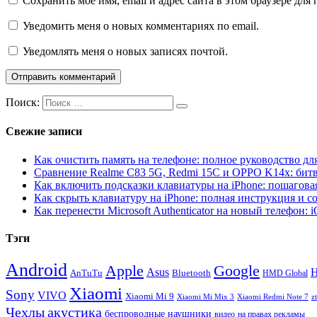
Сохранить моё имя, email и адрес сайта в этом браузере д
Уведомить меня о новых комментариях по email.
Уведомлять меня о новых записях почтой.
Поиск:
Свежие записи
Как очистить память на телефоне: полное руководство для
Сравнение Realme C83 5G, Redmi 15C и OPPO K14x: бит
Как включить подсказки клавиатуры на iPhone: пошагова
Как скрыть клавиатуру на iPhone: полная инструкция и с
Как перенести Microsoft Authenticator на новый телефон: 
Тэги
Android
Apple
Google
H
Asus
AnTuTu
Bluetooth
HMD Global
Xiaomi
Sony
VIVO
Xiaomi Mi 9
Xiaomi Mi Mix 3
Xiaomi Redmi Note 7
z
Чехлы
акустика
беспроводные наушники
видео
на правах рекламы