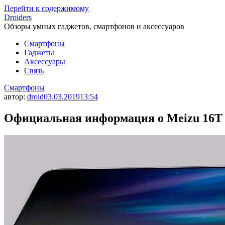
Перейти к содержимому
Droiders
Обзоры умных гаджетов, смартфонов и аксессуаров
Смартфоны
Гаджеты
Аксессуары
Связь
Смартфоны
автор:
droid
03.03.2019
13:54
Официальная информация о Meizu 16T 