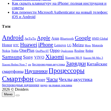
Как скрыть клавиатуру на iPhone: полная инструкция и
советы
Как перенести Microsoft Authenticator на новый телефон:
iOS и Android
Тэги
Android
Apple
Google
Asus
AnTuTu
Bluetooth
HMD Global
Huawei
iPhone
Meizu
Honor
Lenovo
LG
HTC
Moto
Motorola
OnePlus
Oppo
Nokia
Nubia
Realme
Redmi
Qualcomm
OnePlus 6T
Xiaomi
Samsung
Sony
VIVO
Xiaomi Mi 9
Xiaomi Mi Mix 3
Зарядки
Китайские
Беспроводная акустика
Xiaomi Redmi Note 7
zte
Процессоры
Наушники
смартфоны
Смартфон
Часы
Чехлы
акустика
Спорт
беспроводные наушники
видео
на правах рекламы
2026 © Droiders
Меню