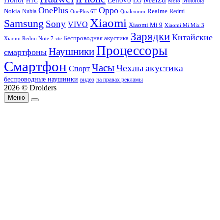
Lenovo
LG
HTC
Moto
Motorola
OnePlus
Oppo
Nokia
Nubia
Realme
Redmi
Qualcomm
OnePlus 6T
Xiaomi
Samsung
Sony
VIVO
Xiaomi Mi 9
Xiaomi Mi Mix 3
Зарядки
Китайские
Беспроводная акустика
Xiaomi Redmi Note 7
zte
Процессоры
Наушники
смартфоны
Смартфон
Часы
Чехлы
акустика
Спорт
беспроводные наушники
видео
на правах рекламы
2026 © Droiders
Меню