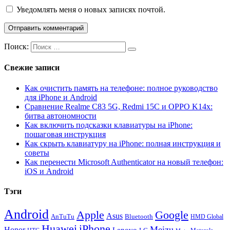
Уведомлять меня о новых записях почтой.
Поиск:
Свежие записи
Как очистить память на телефоне: полное руководство
для iPhone и Android
Сравнение Realme C83 5G, Redmi 15C и OPPO K14x:
битва автономности
Как включить подсказки клавиатуры на iPhone:
пошаговая инструкция
Как скрыть клавиатуру на iPhone: полная инструкция и
советы
Как перенести Microsoft Authenticator на новый телефон:
iOS и Android
Тэги
Android
Apple
Google
Asus
AnTuTu
Bluetooth
HMD Global
Huawei
iPhone
Meizu
Honor