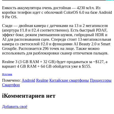
Емкость аккумулятора очень достойная — 4230 мАч. Из
коробки телефон идет с оболочкой ColorOS 6.0 на базе Android
9 Pie OS.
Сзади — двойная камера с датчиками на 13 и 2 мегапикселя
(апертура f/1.8 и f/2.4 соответственно). Есть быстрый PDAF,
эффект боке, режим уменьшения шумов, гибридный HDR и
AI для распознавания сцен. Спереди стоит 13-мегапиксельная
камера со светосилой f/2.0 и функциями AI Beauty 2.0 и Smart
Groupfie. Распознается 296 точек на лице. Также можно
использовать для разблокировки сканер отпечатков пальцев.
Realme 3 (3 GB RAM + 32 GB) будет продаваться за ~$127, а
вариант 4 GB RAM + 64 GB обойдется уже в $155.
Источник
Помечено:
Android
Realme
Китайские смартфоны
Процессоры
Смартфон
i
Комментариев нет
Добавить своё