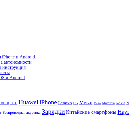
 iPhone и Android
ва автономности
я инструкция
оветы
iOS и Android
Huawei
iPhone
Meizu
onor
Lenovo
LG
Nokia
N
HTC
Moto
Motorola
Зарядки
Нау
Китайские смартфоны
Беспроводная акустика
te