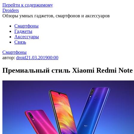
Перейти к содержимому
Droiders
Обзоры умных гаджетов, смартфонов и аксессуаров
Смартфоны
Гаджеты
Аксессуары
Связь
Смартфоны
автор:
droid
21.03.2019
00:00
Премиальный стиль Xiaomi Redmi Note