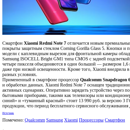
Смартфон
Xiaomi Redmi Note 7
отличается новым премиальным 
покрыты защитным стеклом Corning Gorilla Glass 5. Кнопки и
модели с каплевидным вырезом для фронтальной камеры облад
Samsung ISOCELL Bright GM1 типа CMOS с задней подсветкой 
четыре пикселя объединяются в один большой — размером 1,6 
даже при низкой освещенности. Кроме того, Xiaomi внедрила
разных условиях.
Примененный в смартфоне процессор
Qualcomm Snapdragon 
и обработки данных. Xiaomi Redmi Note 7 оснащен традицион
активных сценариях. Оперативно зарядить устройство через п
бытовыми приборами, такими как телевизоры или кондиционеры
синий» и «туманный красный» стоит 13 990 руб. за версию 3 Гб
продукции, что период бесплатного сервисного обслуживания д
Источник
Помечено:
Qualcomm
Samsung
Xiaomi
Процессоры
Смартфон