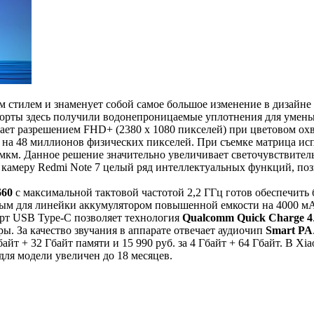
стилем и знаменует собой самое большое изменение в дизайне 
 порты здесь получили водонепроницаемые уплотнения для умен
ает разрешением FHD+ (2380 х 1080 пикселей) при цветовом ох
на 48 миллионов физических пикселей. При съемке матрица ис
мкм. Данное решение значительно увеличивает светочувствитель
 в камеру Redmi Note 7 целый ряд интеллектуальных функций, п
660
с максимальной тактовой частотой 2,2 ГГц готов обеспечит
ным для линейки аккумулятором повышенной емкости на 4000 мА
орт USB Type-C позволяет технология
Qualcomm Quick Charge 4
. За качество звучания в аппарате отвечает аудиочип
Smart PA
айт + 32 Гбайт памяти и 15 990 руб. за 4 Гбайт + 64 Гбайт. В Xi
ля модели увеличен до 18 месяцев.