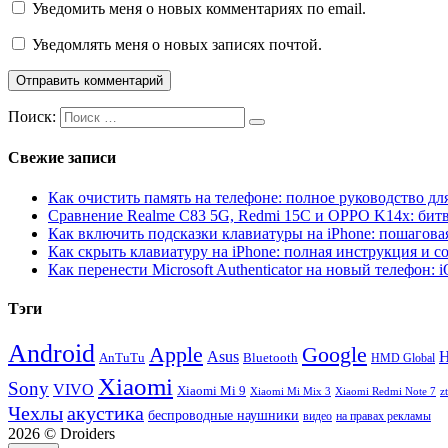
Уведомить меня о новых комментариях по email.
Уведомлять меня о новых записях почтой.
Поиск:
Свежие записи
Как очистить память на телефоне: полное руководство для
Сравнение Realme C83 5G, Redmi 15C и OPPO K14x: бит
Как включить подсказки клавиатуры на iPhone: пошагова
Как скрыть клавиатуру на iPhone: полная инструкция и с
Как перенести Microsoft Authenticator на новый телефон: 
Тэги
Android
Apple
Google
H
Asus
AnTuTu
Bluetooth
HMD Global
Xiaomi
Sony
VIVO
Xiaomi Mi 9
Xiaomi Mi Mix 3
Xiaomi Redmi Note 7
z
Чехлы
акустика
беспроводные наушники
видео
на правах рекламы
2026 © Droiders