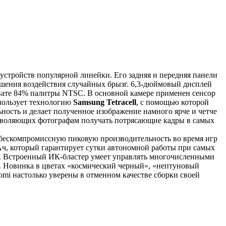
устройств популярной линейки. Его задняя и передняя панели
ьшения воздействия случайных брызг. 6,3-дюймовый дисплей
вате 84% палитры NTSC. В основной камере применен сенсор
пользует технологию
Samsung Tetracell
, с помощью которой
ность и делает полученное изображение намного ярче и четче
озволяющих фотографам получать потрясающие кадры в самых
ь бескомпромиссную пиковую производительность во время игр
ч, который гарантирует сутки автономной работы при самых
. Встроенный ИК-бластер умеет управлять многочисленными
. Новинка в цветах «космический черный», «нептуновый
aomi настолько уверены в отменном качестве сборки своей