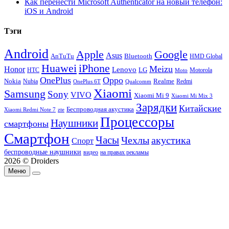
Как перенести Microsoft Authenticator на новый телефон:
iOS и Android
Тэги
Android
Apple
Google
Asus
AnTuTu
Bluetooth
HMD Global
Huawei
iPhone
Meizu
Honor
Lenovo
LG
HTC
Moto
Motorola
OnePlus
Oppo
Nokia
Nubia
Realme
Redmi
Qualcomm
OnePlus 6T
Xiaomi
Samsung
Sony
VIVO
Xiaomi Mi 9
Xiaomi Mi Mix 3
Зарядки
Китайские
Беспроводная акустика
Xiaomi Redmi Note 7
zte
Процессоры
Наушники
смартфоны
Смартфон
Часы
Чехлы
акустика
Спорт
беспроводные наушники
видео
на правах рекламы
2026 © Droiders
Меню