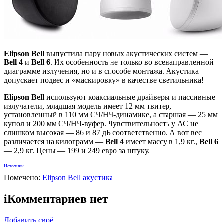
Elipson Bell
выпустила пару новых акустических систем —
Bell 4
и
Bell 6
. Их особенность не только во всенаправленной
диаграмме излучения, но и в способе монтажа. Акустика
допускает подвес и «маскировку» в качестве светильника!
Elipson Bell
используют коаксиальные драйверы и пассивные
излучатели, младшая модель имеет 12 мм твитер,
установленный в 110 мм СЧ/НЧ-динамике, а старшая — 25 мм
купол и 200 мм СЧ/НЧ-вуфер. Чувствительность у АС не
слишком высокая — 86 и 87 дБ соответственно. А вот вес
различается на килограмм —
Bell 4
имеет массу в 1,9 кг.,
Bell 6
— 2,9 кг. Цены — 199 и 249 евро за штуку.
Источник
Помечено:
Elipson Bell
акустика
i
Комментариев нет
Добавить своё