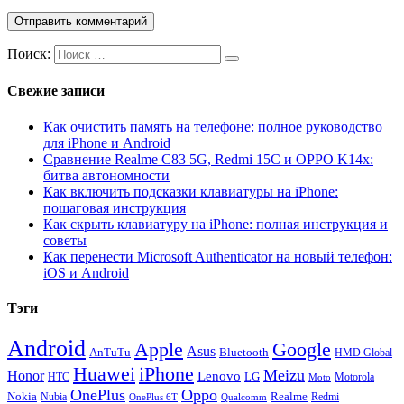
Поиск:
Свежие записи
Как очистить память на телефоне: полное руководство
для iPhone и Android
Сравнение Realme C83 5G, Redmi 15C и OPPO K14x:
битва автономности
Как включить подсказки клавиатуры на iPhone:
пошаговая инструкция
Как скрыть клавиатуру на iPhone: полная инструкция и
советы
Как перенести Microsoft Authenticator на новый телефон:
iOS и Android
Тэги
Android
Apple
Google
Asus
AnTuTu
Bluetooth
HMD Global
Huawei
iPhone
Meizu
Honor
Lenovo
LG
HTC
Moto
Motorola
OnePlus
Oppo
Nokia
Nubia
Realme
Redmi
Qualcomm
OnePlus 6T