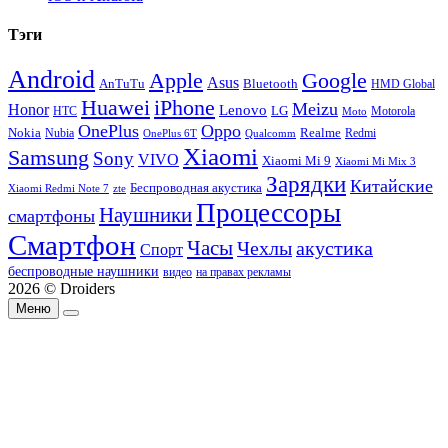
Тэги
Android
Apple
Google
Asus
AnTuTu
Bluetooth
HMD Global
Huawei
iPhone
Meizu
Honor
Lenovo
LG
HTC
Moto
Motorola
OnePlus
Oppo
Nokia
Nubia
Realme
Redmi
Qualcomm
OnePlus 6T
Xiaomi
Samsung
Sony
VIVO
Xiaomi Mi 9
Xiaomi Mi Mix 3
Зарядки
Китайские
Беспроводная акустика
Xiaomi Redmi Note 7
zte
Процессоры
Наушники
смартфоны
Смартфон
Часы
Чехлы
акустика
Спорт
беспроводные наушники
видео
на правах рекламы
2026 © Droiders
Меню