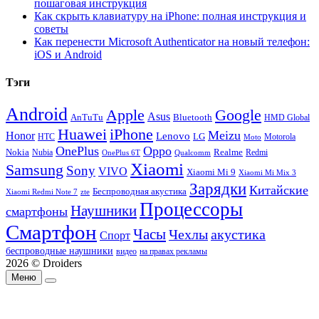
пошаговая инструкция
Как скрыть клавиатуру на iPhone: полная инструкция и
советы
Как перенести Microsoft Authenticator на новый телефон:
iOS и Android
Тэги
Android
Apple
Google
Asus
AnTuTu
Bluetooth
HMD Global
Huawei
iPhone
Meizu
Honor
Lenovo
LG
HTC
Moto
Motorola
OnePlus
Oppo
Nokia
Nubia
Realme
Redmi
Qualcomm
OnePlus 6T
Xiaomi
Samsung
Sony
VIVO
Xiaomi Mi 9
Xiaomi Mi Mix 3
Зарядки
Китайские
Беспроводная акустика
Xiaomi Redmi Note 7
zte
Процессоры
Наушники
смартфоны
Смартфон
Часы
Чехлы
акустика
Спорт
беспроводные наушники
видео
на правах рекламы
2026 © Droiders
Меню