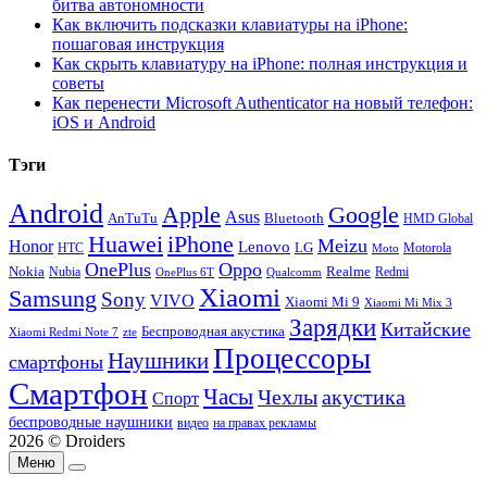
битва автономности
Как включить подсказки клавиатуры на iPhone:
пошаговая инструкция
Как скрыть клавиатуру на iPhone: полная инструкция и
советы
Как перенести Microsoft Authenticator на новый телефон:
iOS и Android
Тэги
Android
Apple
Google
Asus
AnTuTu
Bluetooth
HMD Global
Huawei
iPhone
Meizu
Honor
Lenovo
LG
HTC
Moto
Motorola
OnePlus
Oppo
Nokia
Nubia
Realme
Redmi
Qualcomm
OnePlus 6T
Xiaomi
Samsung
Sony
VIVO
Xiaomi Mi 9
Xiaomi Mi Mix 3
Зарядки
Китайские
Беспроводная акустика
Xiaomi Redmi Note 7
zte
Процессоры
Наушники
смартфоны
Смартфон
Часы
Чехлы
акустика
Спорт
беспроводные наушники
видео
на правах рекламы
2026 © Droiders
Меню