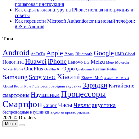
пошаговая инструкция
Как скрыть клавиатуру на iPhone: полная инструкция и
советы
Как перенести Microsoft Authenticator на новый телефон:
iOS и Android
Тэги
Android
Apple
Google
Asus
AnTuTu
Bluetooth
HMD Global
Huawei
iPhone
Meizu
Honor
Lenovo
LG
HTC
Moto
Motorola
OnePlus
Oppo
Nokia
Nubia
Realme
Redmi
Qualcomm
OnePlus 6T
Xiaomi
Samsung
Sony
VIVO
Xiaomi Mi 9
Xiaomi Mi Mix 3
Зарядки
Китайские
Беспроводная акустика
Xiaomi Redmi Note 7
zte
Процессоры
Наушники
смартфоны
Смартфон
Часы
Чехлы
акустика
Спорт
беспроводные наушники
видео
на правах рекламы
2026 © Droiders
Меню