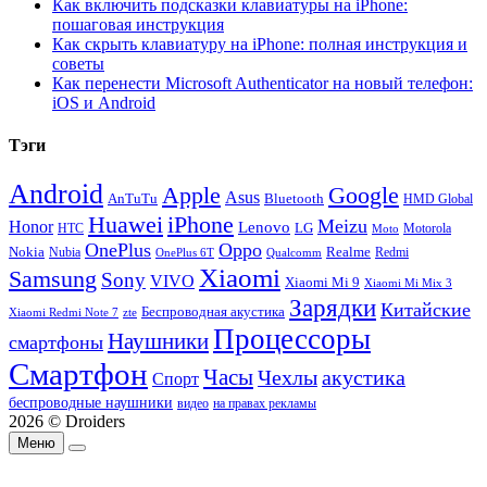
Как включить подсказки клавиатуры на iPhone:
пошаговая инструкция
Как скрыть клавиатуру на iPhone: полная инструкция и
советы
Как перенести Microsoft Authenticator на новый телефон:
iOS и Android
Тэги
Android
Apple
Google
Asus
AnTuTu
Bluetooth
HMD Global
Huawei
iPhone
Meizu
Honor
Lenovo
LG
HTC
Moto
Motorola
OnePlus
Oppo
Nokia
Nubia
Realme
Redmi
Qualcomm
OnePlus 6T
Xiaomi
Samsung
Sony
VIVO
Xiaomi Mi 9
Xiaomi Mi Mix 3
Зарядки
Китайские
Беспроводная акустика
Xiaomi Redmi Note 7
zte
Процессоры
Наушники
смартфоны
Смартфон
Часы
Чехлы
акустика
Спорт
беспроводные наушники
видео
на правах рекламы
2026 © Droiders
Меню