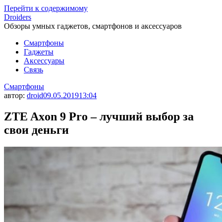
Перейти к содержимому
Droiders
Обзоры умных гаджетов, смартфонов и аксессуаров
Смартфоны
Гаджеты
Аксессуары
Связь
Смартфоны
автор:
droid
09.05.2019
13:04
ZTE Axon 9 Pro – лучший выбор за
свои деньги