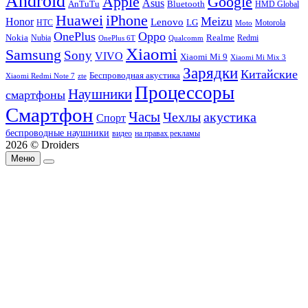
Android
Apple
Google
Asus
AnTuTu
Bluetooth
HMD Global
Huawei
iPhone
Meizu
Honor
Lenovo
LG
HTC
Moto
Motorola
OnePlus
Oppo
Nokia
Nubia
Realme
Redmi
Qualcomm
OnePlus 6T
Xiaomi
Samsung
Sony
VIVO
Xiaomi Mi 9
Xiaomi Mi Mix 3
Зарядки
Китайские
Беспроводная акустика
Xiaomi Redmi Note 7
zte
Процессоры
Наушники
смартфоны
Смартфон
Часы
Чехлы
акустика
Спорт
беспроводные наушники
видео
на правах рекламы
2026 © Droiders
Меню