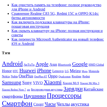
Как очистить память на телефоне: полное руководство
для iPhone и Android
Сравнение Realme C83 5G, Redmi 15C и OPPO K14x:
битва автономности
Как включить подсказки клавиатуры на iPhone:
пошаговая инструкция
Как скрыть клавиатуру на iPhone: полная инструкция и
советы
Как перенести Microsoft Authenticator на новый телефон:
iOS и Android
Тэги
Android
Apple
Google
Asus
AnTuTu
Bluetooth
HMD Global
Huawei
iPhone
Meizu
Honor
Lenovo
LG
HTC
Moto
Motorola
OnePlus
Oppo
Nokia
Nubia
Realme
Redmi
Qualcomm
OnePlus 6T
Xiaomi
Samsung
Sony
VIVO
Xiaomi Mi 9
Xiaomi Mi Mix 3
Зарядки
Китайские
Беспроводная акустика
Xiaomi Redmi Note 7
zte
Процессоры
Наушники
смартфоны
Смартфон
Часы
Чехлы
акустика
Спорт