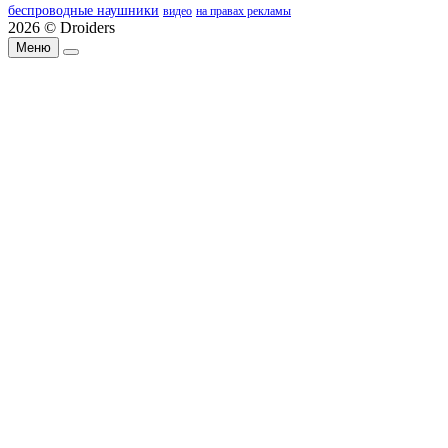
беспроводные наушники
видео
на правах рекламы
2026 © Droiders
Меню