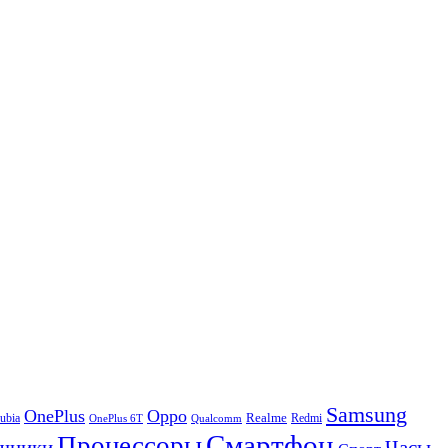
Samsung
OnePlus
Oppo
ubia
Realme
Redmi
Qualcomm
OnePlus 6T
Смартфон
Процессоры