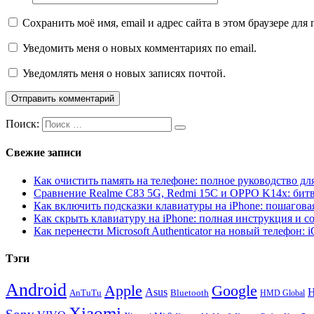
Сохранить моё имя, email и адрес сайта в этом браузере д
Уведомить меня о новых комментариях по email.
Уведомлять меня о новых записях почтой.
Поиск:
Свежие записи
Как очистить память на телефоне: полное руководство для
Сравнение Realme C83 5G, Redmi 15C и OPPO K14x: бит
Как включить подсказки клавиатуры на iPhone: пошагова
Как скрыть клавиатуру на iPhone: полная инструкция и с
Как перенести Microsoft Authenticator на новый телефон: 
Тэги
Android
Apple
Google
H
Asus
AnTuTu
Bluetooth
HMD Global
Xiaomi