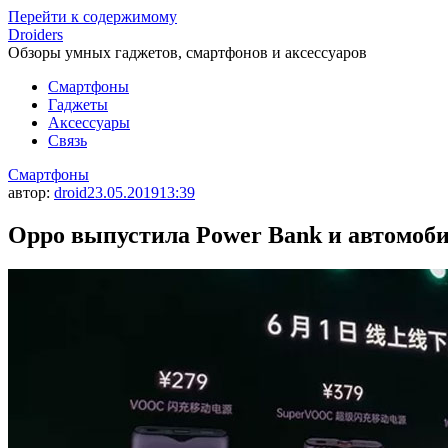
Перейти к содержимому
Droiders
Обзоры умных гаджетов, смартфонов и аксессуаров
Смартфоны
Гаджеты
Аксессуары
Связь
Смартфоны
автор:
droid
23.05.2019
13:39
Oppo выпустила Power Bank и автомоби