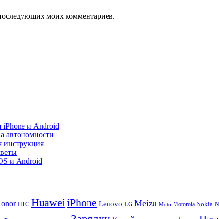
ля последующих моих комментариев.
 iPhone и Android
ва автономности
я инструкция
оветы
iOS и Android
Huawei
iPhone
Meizu
onor
Lenovo
LG
Nokia
N
HTC
Moto
Motorola
Зарядки