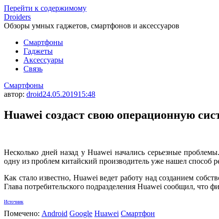
Перейти к содержимому
Droiders
Обзоры умных гаджетов, смартфонов и аксессуаров
Смартфоны
Гаджеты
Аксессуары
Связь
Смартфоны
автор:
droid
24.05.2019
15:48
Huawei создаст свою операционную сис
Несколько дней назад у Huawei начались серьезные проблемы
одну из проблем китайский производитель уже нашел способ р
Как стало известно, Huawei ведет работу над созданием собс
Глава потребительского подразделения Huawei сообщил, что ф
Источник
Помечено:
Android
Google
Huawei
Смартфон