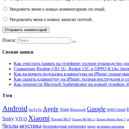
Уведомить меня о новых комментариях по email.
Уведомлять меня о новых записях почтой.
Поиск:
Свежие записи
Как очистить память на телефоне: полное руководство для
Сравнение Realme C83 5G, Redmi 15C и OPPO K14x: бит
Как включить подсказки клавиатуры на iPhone: пошагова
Как скрыть клавиатуру на iPhone: полная инструкция и с
Как перенести Microsoft Authenticator на новый телефон: 
Тэги
Android
Apple
Google
H
Asus
AnTuTu
Bluetooth
HMD Global
Xiaomi
Sony
VIVO
Xiaomi Mi 9
Xiaomi Mi Mix 3
Xiaomi Redmi Note 7
z
Чехлы
акустика
беспроводные наушники
видео
на правах рекламы