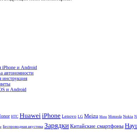
 iPhone и Android
ва автономности
я инструкция
оветы
iOS и Android
Huawei
iPhone
Meizu
onor
Lenovo
LG
Nokia
N
HTC
Moto
Motorola
Зарядки
Нау
Китайские смартфоны
Беспроводная акустика
te