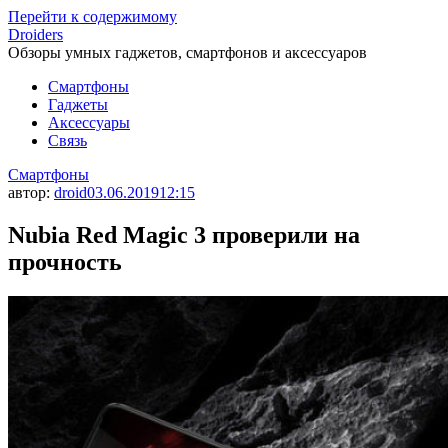
Перейти к содержимому
Droiders
Обзоры умных гаджетов, смартфонов и аксессуаров
Смартфоны
Гаджеты
Аксессуары
Связь
Смартфоны
автор:
droid
03.06.2019
12:15
Nubia Red Magic 3 проверили на
прочность