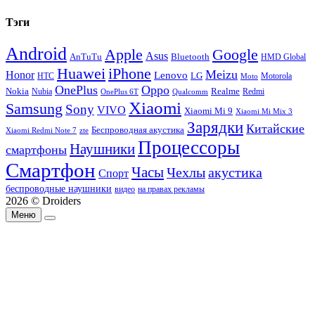
Тэги
Android
Apple
Google
Asus
AnTuTu
Bluetooth
HMD Global
Huawei
iPhone
Meizu
Honor
Lenovo
LG
HTC
Moto
Motorola
OnePlus
Oppo
Nokia
Nubia
Realme
Redmi
Qualcomm
OnePlus 6T
Xiaomi
Samsung
Sony
VIVO
Xiaomi Mi 9
Xiaomi Mi Mix 3
Зарядки
Китайские
Беспроводная акустика
Xiaomi Redmi Note 7
zte
Процессоры
Наушники
смартфоны
Смартфон
Часы
Чехлы
акустика
Спорт
беспроводные наушники
видео
на правах рекламы
2026 © Droiders
Меню