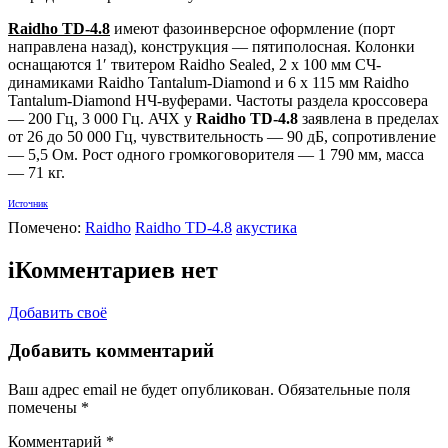
Raidho TD-4.8
имеют фазоинверсное оформление (порт
направлена назад), конструкция — пятиполосная. Колонки
оснащаются 1′ твитером Raidho Sealed, 2 х 100 мм СЧ-
динамиками Raidho Tantalum-Diamond и 6 х 115 мм Raidho
Tantalum-Diamond НЧ-вуферами. Частоты раздела кроссовера
— 200 Гц, 3 000 Гц. АЧХ у
Raidho TD-4.8
заявлена в пределах
от 26 до 50 000 Гц, чувствительность — 90 дБ, сопротивление
— 5,5 Ом. Рост одного громкоговорителя — 1 790 мм, масса
— 71 кг.
Источник
Помечено:
Raidho
Raidho TD-4.8
акустика
i
Комментариев нет
Добавить своё
Добавить комментарий
Ваш адрес email не будет опубликован.
Обязательные поля
помечены
*
Комментарий
*