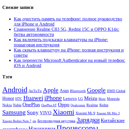
Свежие записи
Как очистить память на телефоне: полное руководство
для iPhone и Android
Сравнение Realme C83 5G, Redmi 15C и OPPO K14x:
битва автономности
Как включить подсказки клавиатуры на iPhone:
пошаговая инструкция
Как скрыть клавиатуру на iPhone: полная инструкция и
советы
Как перенести Microsoft Authenticator на новый телефон:
iOS и Android
Тэги
Android
Apple
Google
Asus
AnTuTu
Bluetooth
HMD Global
Huawei
iPhone
Meizu
Honor
Lenovo
LG
HTC
Moto
Motorola
OnePlus
Oppo
Nokia
Nubia
Realme
Redmi
Qualcomm
OnePlus 6T
Xiaomi
Samsung
Sony
VIVO
Xiaomi Mi 9
Xiaomi Mi Mix 3
Зарядки
Китайские
Беспроводная акустика
Xiaomi Redmi Note 7
zte
Процессоры
Наушники