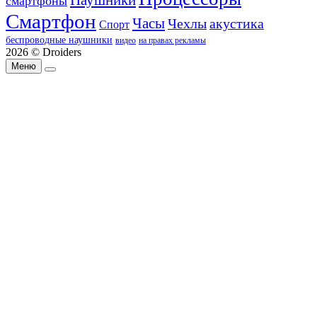
Наушники
смартфоны
Смартфон
Часы
Чехлы
акустика
Спорт
беспроводные наушники
видео
на правах рекламы
2026 © Droiders
Меню