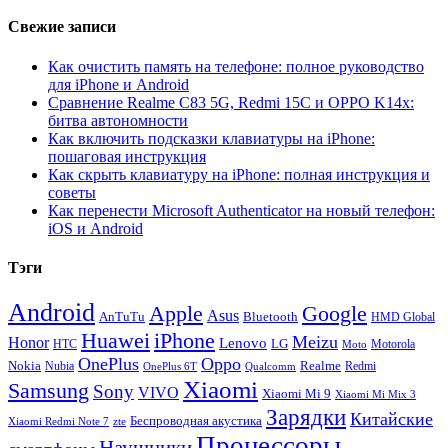
Свежие записи
Как очистить память на телефоне: полное руководство
для iPhone и Android
Сравнение Realme C83 5G, Redmi 15C и OPPO K14x:
битва автономности
Как включить подсказки клавиатуры на iPhone:
пошаговая инструкция
Как скрыть клавиатуру на iPhone: полная инструкция и
советы
Как перенести Microsoft Authenticator на новый телефон:
iOS и Android
Тэги
Android
Apple
Google
Asus
AnTuTu
Bluetooth
HMD Global
Huawei
iPhone
Meizu
Honor
Lenovo
LG
HTC
Moto
Motorola
OnePlus
Oppo
Nokia
Nubia
Realme
Redmi
Qualcomm
OnePlus 6T
Xiaomi
Samsung
Sony
VIVO
Xiaomi Mi 9
Xiaomi Mi Mix 3
Зарядки
Китайские
Беспроводная акустика
Xiaomi Redmi Note 7
zte
Процессоры