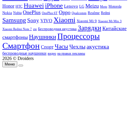
Huawei
iPhone
Meizu
Honor
Lenovo
LG
HTC
Moto
Motorola
OnePlus
Oppo
Nokia
Nubia
Realme
Redmi
Qualcomm
OnePlus 6T
Xiaomi
Samsung
Sony
VIVO
Xiaomi Mi 9
Xiaomi Mi Mix 3
Зарядки
Китайские
Беспроводная акустика
Xiaomi Redmi Note 7
zte
Процессоры
Наушники
смартфоны
Смартфон
Часы
Чехлы
акустика
Спорт
беспроводные наушники
видео
на правах рекламы
2026 © Droiders
Меню