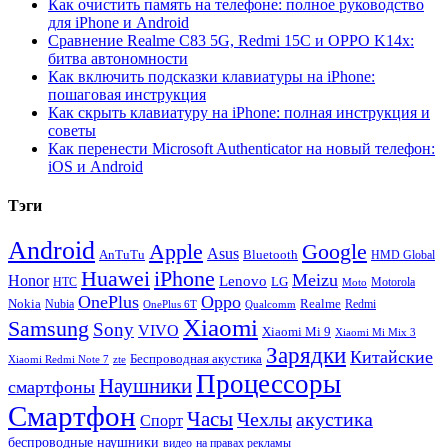
Как очистить память на телефоне: полное руководство
для iPhone и Android
Сравнение Realme C83 5G, Redmi 15C и OPPO K14x:
битва автономности
Как включить подсказки клавиатуры на iPhone:
пошаговая инструкция
Как скрыть клавиатуру на iPhone: полная инструкция и
советы
Как перенести Microsoft Authenticator на новый телефон:
iOS и Android
Тэги
Android
Apple
Google
Asus
AnTuTu
Bluetooth
HMD Global
Huawei
iPhone
Meizu
Honor
Lenovo
LG
HTC
Moto
Motorola
OnePlus
Oppo
Nokia
Nubia
Realme
Redmi
Qualcomm
OnePlus 6T
Xiaomi
Samsung
Sony
VIVO
Xiaomi Mi 9
Xiaomi Mi Mix 3
Зарядки
Китайские
Беспроводная акустика
Xiaomi Redmi Note 7
zte
Процессоры
Наушники
смартфоны
Смартфон
Часы
Чехлы
акустика
Спорт
беспроводные наушники
видео
на правах рекламы