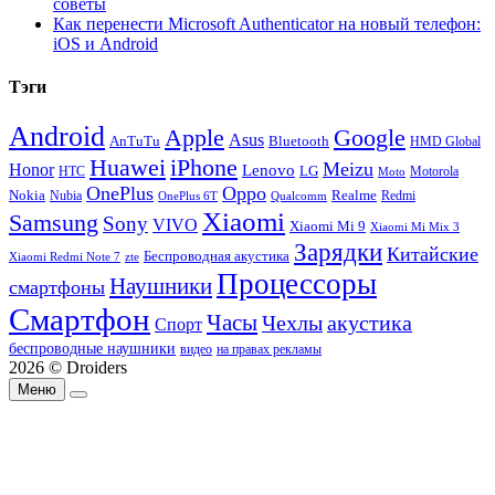
советы
Как перенести Microsoft Authenticator на новый телефон:
iOS и Android
Тэги
Android
Apple
Google
Asus
AnTuTu
Bluetooth
HMD Global
Huawei
iPhone
Meizu
Honor
Lenovo
LG
HTC
Moto
Motorola
OnePlus
Oppo
Nokia
Nubia
Realme
Redmi
Qualcomm
OnePlus 6T
Xiaomi
Samsung
Sony
VIVO
Xiaomi Mi 9
Xiaomi Mi Mix 3
Зарядки
Китайские
Беспроводная акустика
Xiaomi Redmi Note 7
zte
Процессоры
Наушники
смартфоны
Смартфон
Часы
Чехлы
акустика
Спорт
беспроводные наушники
видео
на правах рекламы
2026 © Droiders
Меню