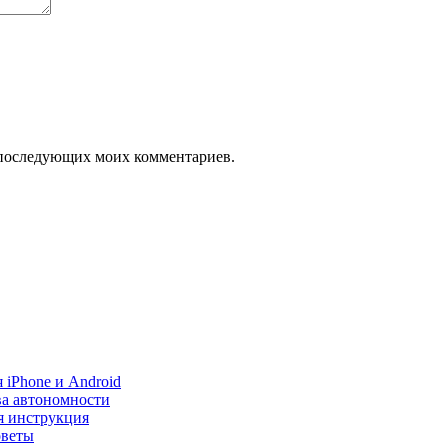
ля последующих моих комментариев.
 iPhone и Android
ва автономности
я инструкция
оветы