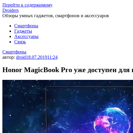
Перейти к содержимому
Droiders
Обзоры умных гаджетов, смартфонов и аксессуаров
Смартфоны
Гаджеты
Аксессуары
Связь
Смартфоны
автор:
droid
18.07.2019
11:24
Honor MagicBook Pro уже доступен для 