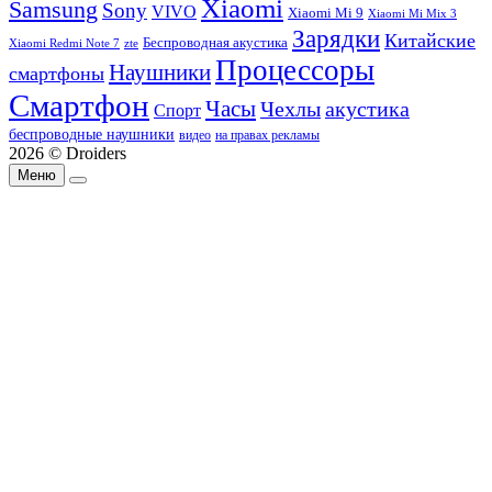
Xiaomi
Samsung
Sony
VIVO
Xiaomi Mi 9
Xiaomi Mi Mix 3
Зарядки
Китайские
Беспроводная акустика
Xiaomi Redmi Note 7
zte
Процессоры
Наушники
смартфоны
Смартфон
Часы
Чехлы
акустика
Спорт
беспроводные наушники
видео
на правах рекламы
2026 © Droiders
Меню