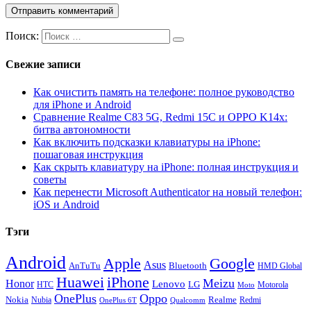
Поиск:
Свежие записи
Как очистить память на телефоне: полное руководство
для iPhone и Android
Сравнение Realme C83 5G, Redmi 15C и OPPO K14x:
битва автономности
Как включить подсказки клавиатуры на iPhone:
пошаговая инструкция
Как скрыть клавиатуру на iPhone: полная инструкция и
советы
Как перенести Microsoft Authenticator на новый телефон:
iOS и Android
Тэги
Android
Apple
Google
Asus
AnTuTu
Bluetooth
HMD Global
Huawei
iPhone
Meizu
Honor
Lenovo
LG
HTC
Moto
Motorola
OnePlus
Oppo
Nokia
Nubia
Realme
Redmi
Qualcomm
OnePlus 6T