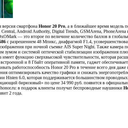
ая версия смартфона
Honor 20 Pro
, а в ближайшее время модель 
ntral, Android Authority, Digital Trends, GSMArena, PhoneArena 
 DxOMark — это второе по величине количество баллов в глобал
586
с разрешением 48 Мпикс, диафрагмой F1.4, усовершенствова
изображения при ночной съемке AIS Super Night. Также камера 
им зумом и системой оптической стабилизации изображения пл
а имеет функцию сверхвысокой чувствительности, которая расши
 встроенной и 8 Гбайт оперативной памяти, гаджет обеспечивае
вать работоспособность Honor 20 Pro в течение всего дня даж
ения оптимизировать качество графики и снижать энергопотребле
ии Histen 6.0, которая поддерживается большинством проводны
цающий бирюзовый» по цене 34 990 руб. появится в официально
w.honor.ru: в подарок клиенты получат беспроводные наушники
Ho
вит 2 года.