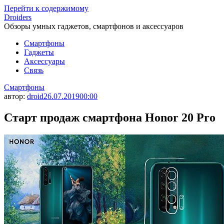
Перейти к содержимому
Droiders
Обзоры умных гаджетов, смартфонов и аксессуаров
Смартфоны
Гаджеты
Аксессуары
Связь
Смартфоны
автор:
droid
26.07.2019
00:00
Старт продаж смартфона Honor 20 Pro