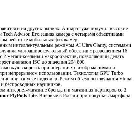
появится и на других рынках. Аппарат уже получил высокие
и Tech Advisor. Его задняя камера с четырьмя объективами
ьном рейтинге мобильных фотокамер.
нным интеллектуальным режимом AI Ultra Clarity, системами
получила ультраширокоугольный объектив с разрешением 16
юс 2-мегапиксельный макрообъектив, позволяющий делать
ряет диапазон ISO до значения 204 800.
т высокую скорость при операциях с изображениями и
е при непрерывном использовании. Технология GPU Turbo
ние при запуске видеоигр. Режим объемного звучания Virtual
х и беспроводных наушников.
м интернет-магазине бренда и в магазинах партнеров со 2
nor FlyPods Lite
. Впервые в России при покупке смартфона