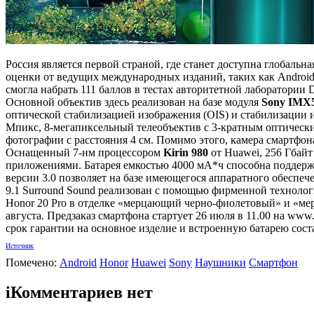
Россия является первой страной, где станет доступна глобальн
оценки от ведущих международных изданий, таких как Android Ce
смогла набрать 111 баллов в тестах авторитетной лаборатории
Основной объектив здесь реализован на базе модуля
Sony IMX
оптической стабилизацией изображения (OIS) и стабилизации 
Мпикс, 8-мегапиксельный телеобъектив с 3-кратным оптическ
фотографии с расстояния 4 см. Помимо этого, камера смартфон
Оснащенный 7-нм процессором
Kirin 980
от Huawei, 256 Гбайт
приложениями. Батарея емкостью 4000 мА*ч способна поддержи
версии 3.0 позволяет на базе имеющегося аппаратного обеспеч
9.1 Surround Sound реализован с помощью фирменной технолог
Honor 20 Pro в отделке «мерцающий черно-фиолетовый» и «мер
августа. Предзаказ смартфона стартует 26 июля в 11.00 на ww
срок гарантии на основное изделие и встроенную батарею соста
Источник
Помечено:
Android
Honor
Huawei
Sony
Наушники
Смартфон
i
Комментариев нет